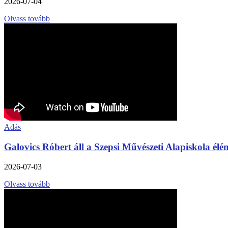
2026-07-04
Olvass tovább
Adás
Galovics Róbert áll a Szepsi Művészeti Alapiskola élé
2026-07-03
Olvass tovább