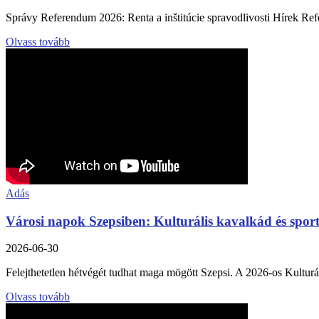
Správy Referendum 2026: Renta a inštitúcie spravodlivosti Hírek Ref
Olvass tovább
Adás
Városi napok Szepsiben: Kulturális kavalkád és spo
2026-06-30
Felejthetetlen hétvégét tudhat maga mögött Szepsi. A 2026-os Kulturális
Olvass tovább