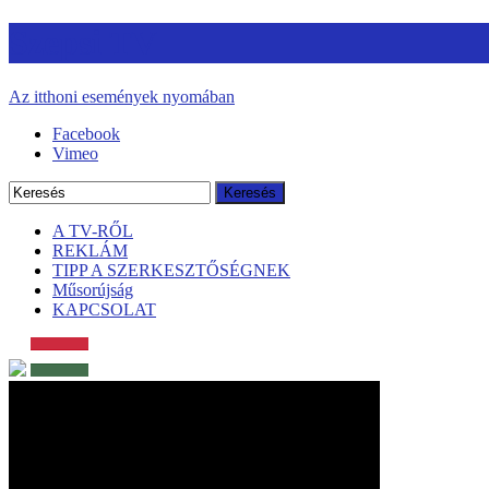
Szepsi TV
Az itthoni események nyomában
Facebook
Vimeo
A TV-RŐL
REKLÁM
TIPP A SZERKESZTŐSÉGNEK
Műsorújság
KAPCSOLAT