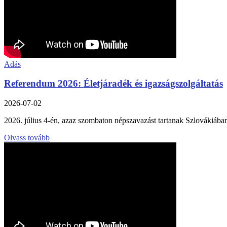
Adás
Referendum 2026: Életjáradék és igazságszolgáltatás
2026-07-02
2026. július 4-én, azaz szombaton népszavazást tartanak Szlovákiában
Olvass tovább