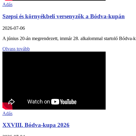
Adás
Szepsi és környékbeli versenyzők a Bódva-kupán
2026-07-06
A június 20-án megrendezett, immár 28. alkalommal startoló Bódva-kupa
Olvass tovább
Adás
XXVIII. Bódva-kupa 2026