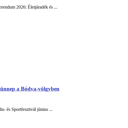
erendum 2026: Életjáradék és ...
rtünnep a Bódva-völgyben
- és Sportfesztivál június ...