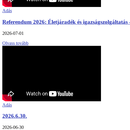
Adás
Referendum 2026: Életjáradék és igazságszolgáltatás
2026-07-01
Olvass tovább
Adás
2026.6.30.
2026-06-30