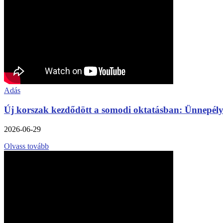
Adás
Új korszak kezdődött a somodi oktatásban: Ünnepélye
2026-06-29
Olvass tovább