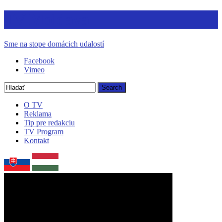
TV Moldava
Sme na stope domácich udalostí
Facebook
Vimeo
O TV
Reklama
Tip pre redakciu
TV Program
Kontakt