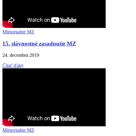
Mimoriadne MZ
15. slávnostné zasadnutie MZ
24. decembra 2019
Čítať ďalej
Mimoriadne MZ