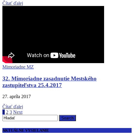
Čítať ďalej
Mimoriadne MZ
32. Mimoriadne zasadnutie Mestského
zastupiteľstva 25.4.2017
27. apríla 2017
Čítať ďalej
1
2
3
Next
AKTUÁLNE VYSIELANIE