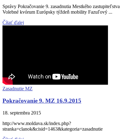
Správy Pokračovanie 9. zasadnutia Mestkého zastupiteľstva
Volebné kvórum Európsky týždeň mobility Fazuľový ...
Čítať ďalej
Zasadnutie MZ
Pokračovanie 9. MZ 16.9.2015
18. septembra 2015
http://www.moldava.sk/index.php?
stranka=clanok&cisid=1463&kategoria=zasadnutie