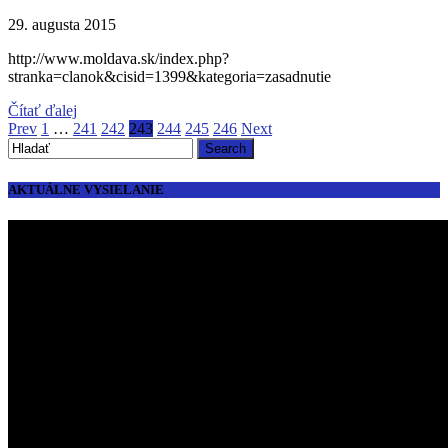
29. augusta 2015
http://www.moldava.sk/index.php?
stranka=clanok&cisid=1399&kategoria=zasadnutie
Čítať ďalej
Prev
1
…
241
242
243
244
245
246
Next
AKTUÁLNE VYSIELANIE