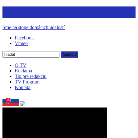
TV Moldava
Sme na stope domácich udalostí
Facebook
Vimeo
O TV
Reklama
Tip pre redakciu
TV Program
Kontakt