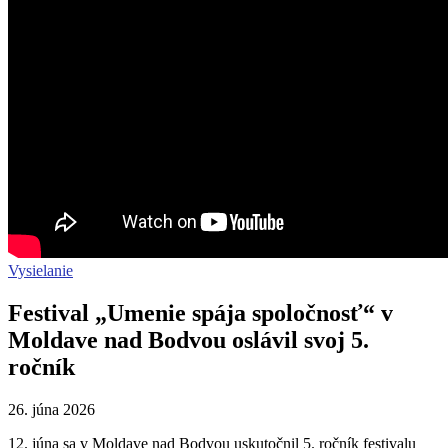
Vysielanie
Festival „Umenie spája spoločnosť“ v
Moldave nad Bodvou oslávil svoj 5.
ročník
26. júna 2026
12. júna sa v Moldave nad Bodvou uskutočnil 5. ročník festivalu