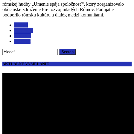
rómskej hudby „Umenie spája spoločnosť“, ktorý zorganizovalo
občianske združenie Pre rozvoj mladých Rómov. Podujatie
podporilo rómsku kultúru a dialóg medzi komunitami.
Twitter
Facebook
Google+
Pinterest
AKTUÁLNE VYSIELANIE