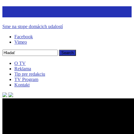
TV Moldava
Sme na stope domácich udalostí
Facebook
Vimeo
O TV
Reklama
Tip pre redakciu
TV Program
Kontakt