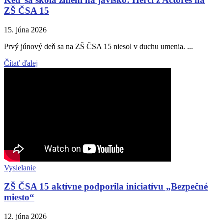
ZŠ ČSA 15
15. júna 2026
Prvý júnový deň sa na ZŠ ČSA 15 niesol v duchu umenia. ...
Čítať ďalej
Vysielanie
ZŠ ČSA 15 aktívne podporila iniciatívu „Bezpečné
miesto“
12. júna 2026