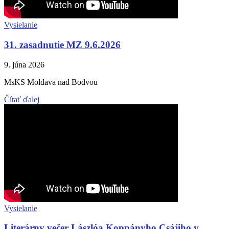
Vysielanie
31. zasadnutie MZ 9.6.2026
9. júna 2026
MsKS Moldava nad Bodvou
Čítať ďalej
Vysielanie
Literárny večer Lászlóa Koppányho Csájiho v