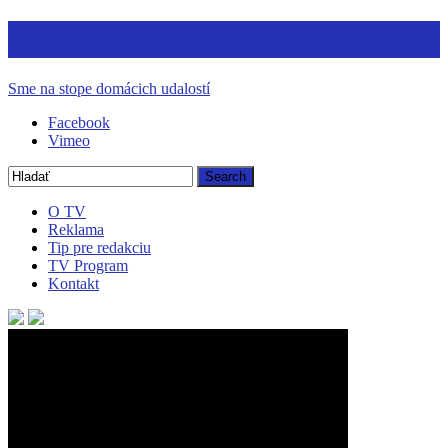
TV Moldava
Sme na stope domácich udalostí
Facebook
Vimeo
O TV
Reklama
Tip pre redakciu
TV Program
Kontakt