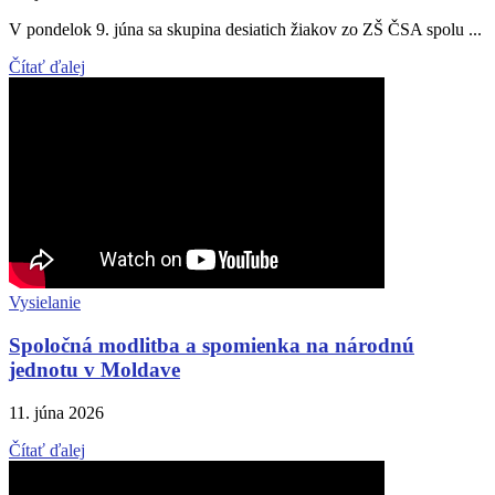
V pondelok 9. júna sa skupina desiatich žiakov zo ZŠ ČSA spolu ...
Čítať ďalej
Vysielanie
Spoločná modlitba a spomienka na národnú
jednotu v Moldave
11. júna 2026
Čítať ďalej