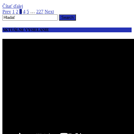
Čítať ďalej
Prev
1
2
3
4
5
…
227
Next
AKTUÁLNE VYSIELANIE