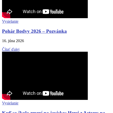
Vysielanie
Pohár Bodvy 2026 – Pozvánka
16. júna 2026
Čítať ďalej
Vysielanie
Keď sa škola zmení na javisko: Herci z Actores na