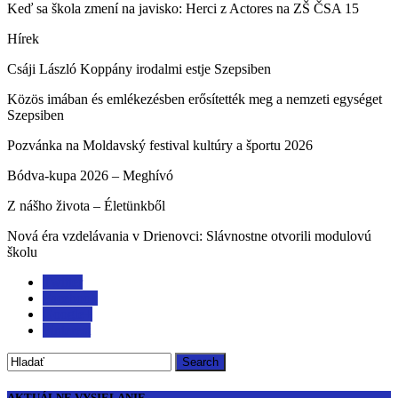
Keď sa škola zmení na javisko: Herci z Actores na ZŠ ČSA 15
Hírek
Csáji László Koppány irodalmi estje Szepsiben
Közös imában és emlékezésben erősítették meg a nemzeti egységet
Szepsiben
Pozvánka na Moldavský festival kultúry a športu 2026
Bódva-kupa 2026 – Meghívó
Z nášho života – Életünkből
Nová éra vzdelávania v Drienovci: Slávnostne otvorili modulovú
školu
Twitter
Facebook
Google+
Pinterest
AKTUÁLNE VYSIELANIE