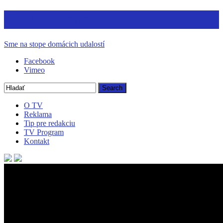
TV Moldava
Sme na stope domácich udalostí
Facebook
Vimeo
O TV
Reklama
Tip pre redakciu
TV Program
Kontakt