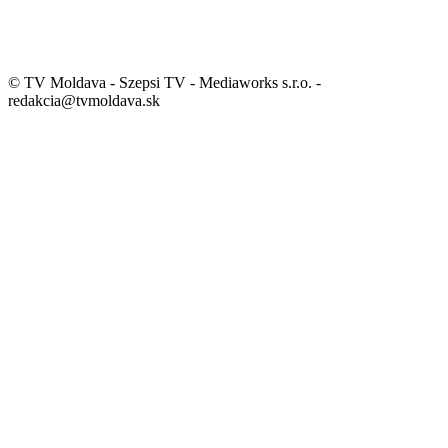
© TV Moldava - Szepsi TV - Mediaworks s.r.o. -
redakcia@tvmoldava.sk